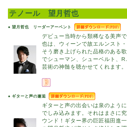
テノール 望月哲也
● 望月哲也 リーダーアーベント
デビュー当時から類稀なる美声
也は、ウィーンで故エルンスト
そう磨き上げられた品格のある
でシューマン、シューベルト、R
芸術の神髄を聴かせてくれます。
● ギターと声の邂逅
ギターと声の出会いは泉のよう
でしみ込みます。それはまさに
ウンド！ギター界の巨匠福田進