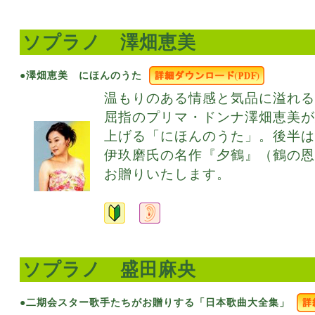
ソプラノ 澤畑恵美
●澤畑恵美 にほんのうた
温もりのある情感と気品に溢れ
屈指のプリマ・ドンナ澤畑恵美
上げる「にほんのうた」。後半は
伊玖磨氏の名作『夕鶴』（鶴の
お贈りいたします。
ソプラノ 盛田麻央
●二期会スター歌手たちがお贈りする「日本歌曲大全集」