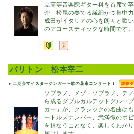
立高等音楽院ギター科を首席で
介。松尾の奏でる繊細かつ集中
成田がイタリアの心を朗々と歌
のアコースティックな時間です。
バリトン 松本宰二
● 二期会マイスタージンガー〜歌の花束コンサート！
ソプラノ、メゾ・ソプラノ、テノ
ら成るダブルカルテットグルー
ガー」が、クラシックの名曲は
ートルズナンバー、武満徹のポ
を損なうことなく、楽しくわか
届けします。