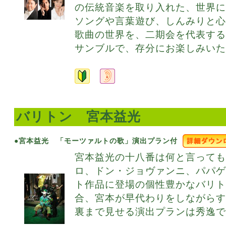
の伝統音楽を取り入れた、世界
ソングや言葉遊び、しんみりと
歌曲の世界を、二期会を代表す
サンブルで、存分にお楽しみいた
バリトン 宮本益光
●宮本益光 「モーツァルトの歌」演出プラン付
宮本益光の十八番は何と言っても
ロ、ドン・ジョヴァンニ、パパ
ト作品に登場の個性豊かなバリ
合、宮本が早代わりをしながら
裏まで見せる演出プランは秀逸で