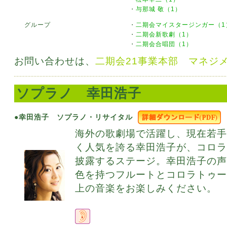
・
与那城 敬（1）
グループ
・
二期会マイスタージンガー（1
・
二期会新歌劇（1）
・
二期会合唱団（1）
お問い合わせは、
二期会21事業本部 マネジ
ソプラノ 幸田浩子
●幸田浩子 ソプラノ・リサイタル
海外の歌劇場で活躍し、現在若
く人気を誇る幸田浩子が、コロ
披露するステージ。幸田浩子の
色を持つフルートとコロラトゥ
上の音楽をお楽しみください。