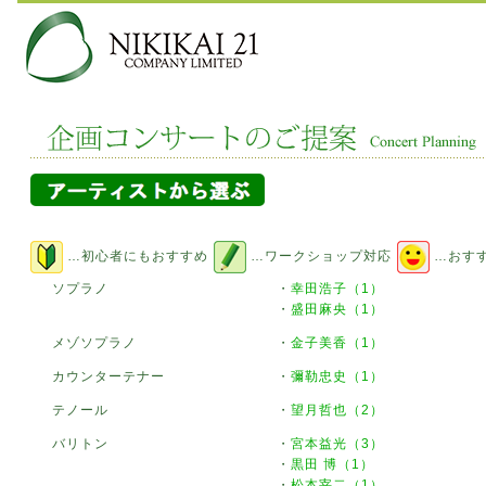
…初心者にもおすすめ
…ワークショップ対応
…おす
ソプラノ
・
幸田浩子（1）
・
盛田麻央（1）
メゾソプラノ
・
金子美香（1）
カウンターテナー
・
彌勒忠史（1）
テノール
・
望月哲也（2）
バリトン
・
宮本益光（3）
・
黒田 博（1）
・
松本宰二（1）