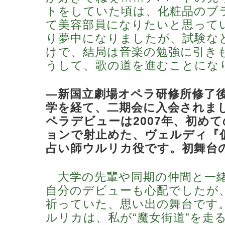
トをしていた頃は、化粧品のブ
て美容部員になりたいと思って
り夢中になりましたが、試験な
けで、結局は音楽の勉強に引き
うして、歌の道を進むことにな
―新国立劇場オペラ研修所修了
学を経て、二期会に入会されま
ペラデビューは2007年、初め
ョンで射止めた、ヴェルディ『
占い師ウルリカ役です。初舞台
大学の先輩や同期の仲間と一
自分のデビューも心配でしたが
祈っていた、思い出の舞台です
ルリカは、私が“魔女街道”を走