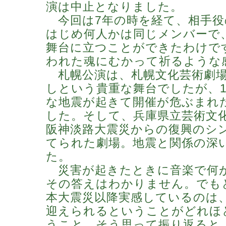
演は中止となりました。
今回は7年の時を経て、相手役
はじめ何人かは同じメンバーで
舞台に立つことができたわけで
われた魂にむかって祈るような
札幌公演は、札幌文化芸術劇場hi
しという貴重な舞台でしたが、
な地震が起きて開催が危ぶまれ
した。そして、兵庫県立芸術文
阪神淡路大震災からの復興のシ
てられた劇場。地震と関係の深
た。
災害が起きたときに音楽で何
その答えはわかりません。でも
本大震災以降実感しているのは
迎えられるということがどれほ
うこと。そう思って振り返ると