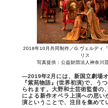
2018年10月共同制作／G.ヴェルデ
リス
写真提供：公益財団法人神奈川
―2019年2月には、新国立劇場
『紫苑物語』(世界初演)で、う
られます。大野和士芸術監督の
による新作オペラ上演への思い
演ということで、注目を集めて