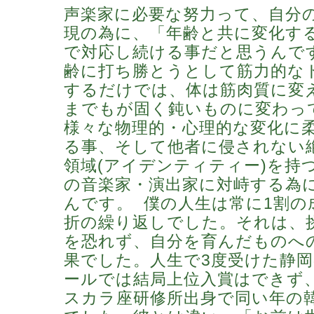
声楽家に必要な努力って、自分
現の為に、「年齢と共に変化す
で対応し続ける事だと思うんで
齢に打ち勝とうとして筋力的な
するだけでは、体は筋肉質に変
までもが固く鈍いものに変わっ
様々な物理的・心理的な変化に
る事、そして他者に侵されない
領域(アイデンティティー)を持
の音楽家・演出家に対峙する為
んです。 僕の人生は常に1割の
折の繰り返しでした。それは、
を恐れず、自分を育んだものへ
果でした。人生で3度受けた静
ールでは結局上位入賞はできず
スカラ座研修所出身で同い年の