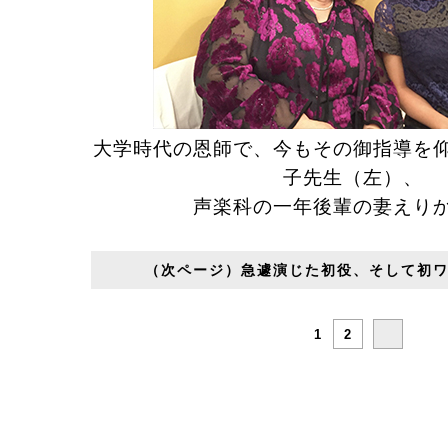
大学時代の恩師で、今もその御指導を
子先生（左）、
声楽科の一年後輩の妻えり
（次ページ）急遽演じた初役、そして初
1
2