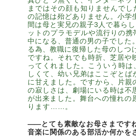
真ひとつ無くて、インターネッ
まではその顔も知りませんでし
の記憶は殆どありません。小学
間は母と実兄の親子3人で暮ら
ットのプラモデルや流行りの携
中になる、普通の男の子でした
る為、教職に復帰した母のしつ
ですね。それでも時折、芝居や
ってくれました。こういう時は
しくて、幼い兄弟はここぞとば
に甘えました。ですから、片親
の寂しさは、劇場にいる時は不
が出来ました。舞台への憧れの
ります……。
―
―とても素敵なお母さまです
音楽に関係のある部活か何かを