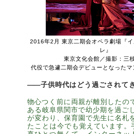
2016年2月 東京二期会オペラ劇場『
レ』
東京文化会館／撮影：三
代役で急遽二期会デビューとなったマ
―
―子供時代はどう過ごされて
物心つく前に両親が離別したの
ある岐阜県関市で幼少期を過ご
が変わり、保育園で先生に名札
たことは今でも覚えています。