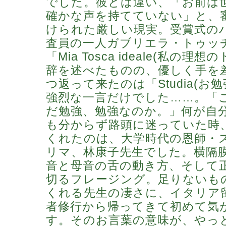
でした。彼とは違い、「お前は
確かな声を持てていない」と、
けられた厳しい現実。受賞式の
査員の一人ガブリエラ・トゥッ
「Mia Tosca ideale(私の理
辞を述べたものの、優しく手を
つ返って来たのは「Studia(お勉
強烈な一言だけでした……。「
だ勉強、勉強なのか。」何が自
も分からず路頭に迷っていた時
くれたのは、大学時代の恩師・
リマ、林康子先生でした。横隔
音と母音の舌の動き方、そして
切るフレージング。足りないも
くれる先生の凄さに、イタリア
者修行から帰ってきて初めて気
す。そのお言葉の意味が、やっ