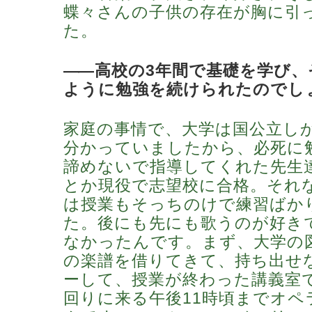
蝶々さんの子供の存在が胸に引
た。
―
―高校の3年間で基礎を学び、
ように勉強を続けられたのでし
家庭の事情で、大学は国公立し
分かっていましたから、必死に
諦めないで指導してくれた先生
とか現役で志望校に合格。それ
は授業もそっちのけで練習ばか
た。後にも先にも歌うのが好き
なかったんです。まず、大学の
の楽譜を借りてきて、持ち出せ
ーして、授業が終わった講義室
回りに来る午後11時頃までオペ