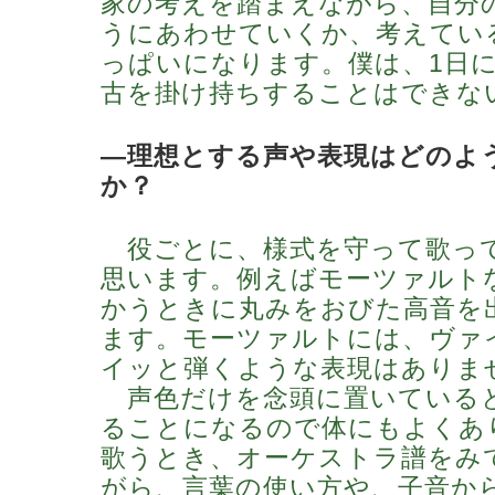
家の考えを踏まえながら、自分
うにあわせていくか、考えてい
っぱいになります。僕は、1日
古を掛け持ちすることはできな
―理想とする声や表現はどのよ
か？
役ごとに、様式を守って歌っ
思います。例えばモーツァルト
かうときに丸みをおびた高音を
ます。モーツァルトには、ヴァ
イッと弾くような表現はありま
声色だけを念頭に置いている
ることになるので体にもよくあ
歌うとき、オーケストラ譜をみ
がら、言葉の使い方や、子音か