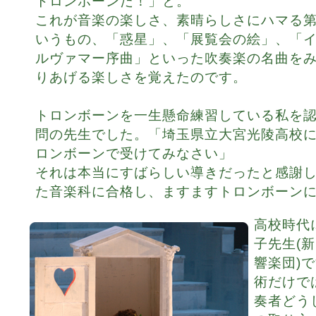
トロンボーンだ！」と。
これが音楽の楽しさ、素晴らしさにハマる
いうもの、「惑星」、「展覧会の絵」、「
ルヴァマー序曲」といった吹奏楽の名曲を
りあげる楽しさを覚えたのです。
トロンボーンを一生懸命練習している私を
問の先生でした。「埼玉県立大宮光陵高校
ロンボーンで受けてみなさい」
それは本当にすばらしい導きだったと感謝
た音楽科に合格し、ますますトロンボーン
高校時代
子先生(
響楽団)
術だけで
奏者どう