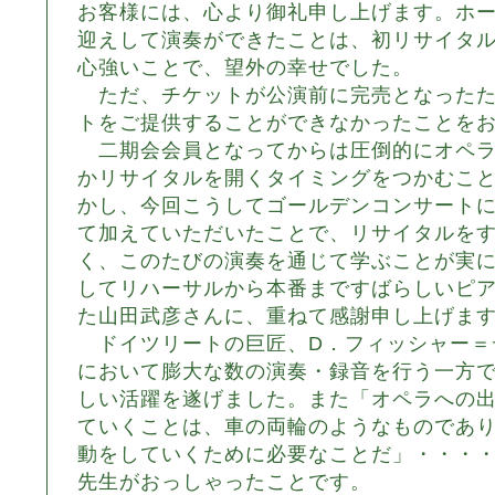
お客様には、心より御礼申し上げます。ホ
迎えして演奏ができたことは、初リサイタ
心強いことで、望外の幸せでした。
ただ、チケットが公演前に完売となったた
トをご提供することができなかったことを
二期会会員となってからは圧倒的にオペラ
かリサイタルを開くタイミングをつかむこ
かし、今回こうしてゴールデンコンサート
て加えていただいたことで、リサイタルを
く、このたびの演奏を通じて学ぶことが実
してリハーサルから本番まですばらしいピ
た山田武彦さんに、重ねて感謝申し上げま
ドイツリートの巨匠、D．フィッシャー＝
において膨大な数の演奏・録音を行う一方
しい活躍を遂げました。また「オペラへの
ていくことは、車の両輪のようなものであ
動をしていくために必要なことだ」・・・
先生がおっしゃったことです。