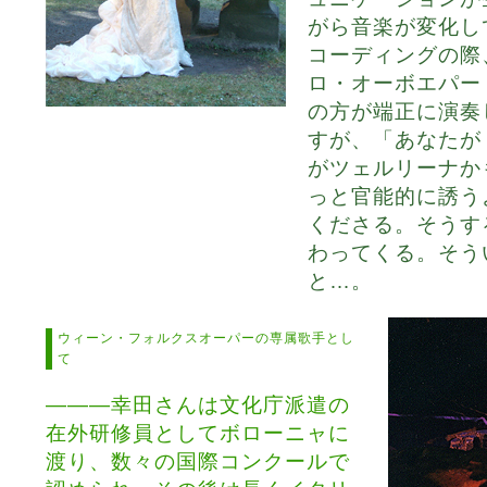
がら音楽が変化し
コーディングの際
ロ・オーボエパー
の方が端正に演奏
すが、「あなたが
がツェルリーナか
っと官能的に誘う
くださる。そうす
わってくる。そう
と…。
ウィーン・フォルクスオーパーの専属歌手とし
て
―――幸田さんは文化庁派遣の
在外研修員としてボローニャに
渡り、数々の国際コンクールで