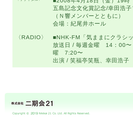
■2008年4月18日（金）19時
五島記念文化賞記念/幸田浩
（Ｎ響メンバーとともに）
会場：紀尾井ホール
〈RADIO〉
■NHK-FM「気ままにクラシ
放送日 / 毎週金曜 14：0
曜 7:20〜
出演 / 笑福亭笑瓶、幸田浩子