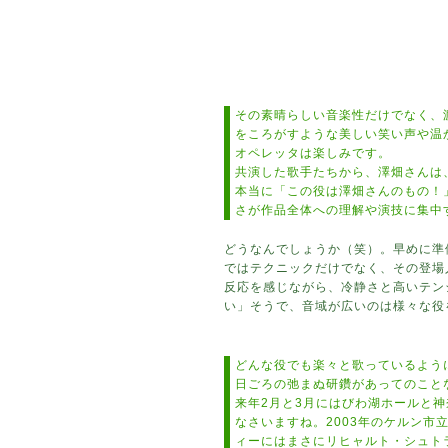
その素晴らしい音楽性だけでなく、
をころがすような美しい笑い声や温
オペレッタは楽しみです。
共演した歌手たちから、澤畑さんは
本当に「この役は澤畑さんのもの！
さが作品全体への理解や演技に集中
どうなんでしょうか（笑）。早めに準
ではテクニックだけでなく、その登場
反応を感じながら、冷静さと高いテン
い」そうで、音域が広いのは様々な役
どんな役でも楽々と歌っているよう
日ごろの弛まぬ研鑽があってのこと
来年2月と3月にはびわ湖ホールと
なさいますね。2003年のケルン
ィーにはまさにリヒャルト・シュト