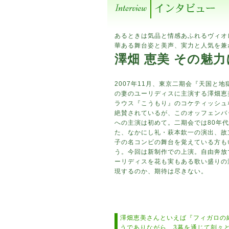
あるときは気品と情感あふれるヴィオ
華ある舞台姿と美声、実力と人気を兼
澤畑 恵美 その魅
2007年11月、東京二期会『天国と
の妻のユーリディスに主演する澤畑恵
ラウス『こうもり』のコケティッシュ
絶賛されているが、このオッフェンバ
への主演は初めて。二期会では80年
た、なかにし礼・萩本欽一の演出、故
子の名コンビの舞台を覚えている方も
う。今回は新制作での上演。自由奔放
ーリディスを花も実もある歌い盛りの
現するのか、期待は尽きない。
澤畑恵美さんといえば『フィガロの
うでありながら、3幕を通じて刻々