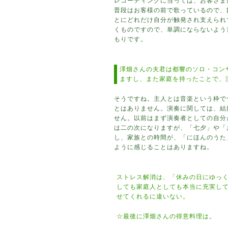
レコーディングに当っては、お客さま
普段はお客様の前で歌っているので、
とにどれだけ自分が触発され支えられ
くものですので、単調にならないよう
もりです。
澤畑さんの夫君は都響のソロ・コン
ますし、また家庭を持ったことで、
そうですね。主人とは音楽という枠で
とはありません。演奏に関しては、結
せん。以前はまず演奏者としての自分
は二の次になりますが、「七夕」や「
し、家族との時間が、「にほんのうた
ように感じることはありますね。
ストレス解消は、「休みの日にゆっ
しても家庭人としても本当に充実し
せてくれるに違いない。
☆最後に澤畑さんの得意料理は。