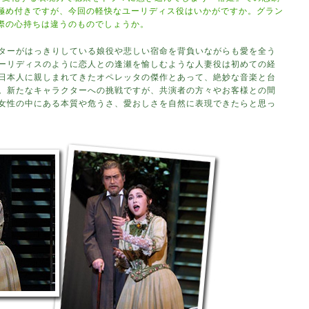
極め付きですが、今回の軽快なユーリディス役はいかがですか。グラン
際の心持ちは違うのものでしょうか。
ターがはっきりしている娘役や悲しい宿命を背負いながらも愛を全う
ーリディスのように恋人との逢瀬を愉しむような人妻役は初めての経
日本人に親しまれてきたオペレッタの傑作とあって、絶妙な音楽と台
。新たなキャラクターへの挑戦ですが、共演者の方々やお客様との間
女性の中にある本質や危うさ、愛おしさを自然に表現できたらと思っ