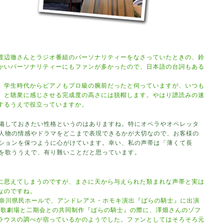
渡辺徹さんとラジオ番組のパーソナリティーをなさっていたときの、鈴
かいパーソナリティーにもファンが多かったので、日本語の台詞もある
、学生時代からピアノもプロ級の腕前だったと伺っていますが、いつも
」と聴衆に感じさせる完成度の高さには脱帽します。やはり譜読みの速
するうえで役立っていますか。
備しておきたい性格というのはありますね。特にオペラやオペレッタ
人物の情感やドラマをどこまで表現できるかが大切なので、お客様の
ションを保つように心がけています。幸い、私の声帯は「薄くて長
を歌ううえで、有り難いことだと思っています。
に思えてしまうのですが、まさに天から与えられた類まれな声帯と実は
なのですね。
神奈川県民ホールで、アンドレアス・ホモキ演出『ばらの騎士』に出演
市立歌劇場と二期会との共同制作『ばらの騎士』の際に、澤畑さんのゾフ
ラウスの調べが宿っているかのようでした。ファンとしてはそろそろ元