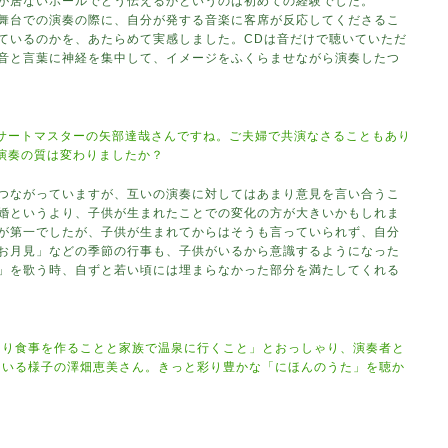
が居ないホールでどう伝えるかというのは初めての経験でした。
舞台での演奏の際に、自分が発する音楽に客席が反応してくださるこ
ているのかを、あたらめて実感しました。CDは音だけで聴いていただ
音と言葉に神経を集中して、イメージをふくらませながら演奏したつ
サートマスターの矢部達哉さんですね。ご夫婦で共演なさることもあり
演奏の質は変わりましたか？
つながっていますが、互いの演奏に対してはあまり意見を言い合うこ
婚というより、子供が生まれたことでの変化の方が大きいかもしれま
が第一でしたが、子供が生まれてからはそうも言っていられず、自分
お月見」などの季節の行事も、子供がいるから意識するようになった
」を歌う時、自ずと若い頃には埋まらなかった部分を満たしてくれる
くり食事を作ることと家族で温泉に行くこと」とおっしゃり、演奏者と
ている様子の澤畑恵美さん。きっと彩り豊かな「にほんのうた」を聴か