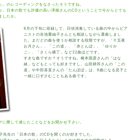
た」のレコーディングをなさったそうですね。
か。日本の歌でも評価の高い澤畑さんのCDということで今からとても
ましたか。
8月の下旬に収録して、日頃演奏している曲の中からピア
ニストの谷池重紬子さんとも相談しながら選曲しまし
た。まだどの曲を使うか相談する段階ですが、「十五夜
お月さん」、「この道」、「赤とんぼ」、「ゆりか
ご」、「さくら横丁」など22曲ほどです。
すきな曲ですか？そうですね。橋本国彦さんの「はな
緒」などもとっても好きですし、山田耕筰さんの「この
道」や中田喜直さんの「たんぽぽ」は、9歳になる息子と
一緒に口ずさむこともある曲です。
グに際して感じたことなどをお聞かせ下さい。
子先生の「日本の歌」のCDを聞くのが好きでした。