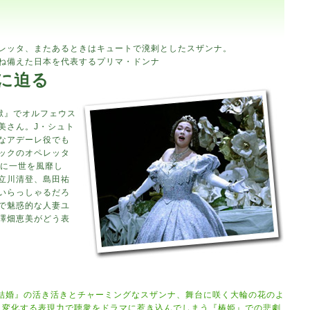
レッタ、またあるときはキュートで溌剌としたスザンナ。
ね備えた日本を代表するプリマ・ドンナ
力に迫る
地獄』でオルフェウス
美さん。J・シュト
なアデーレ役でも
ックのオペレッタ
代に一世を風靡し
立川清登、島田祐
いらっしゃるだろ
で魅惑的な人妻ユ
澤畑恵美がどう表
結婚』の活き活きとチャーミングなスザンナ、舞台に咲く大輪の花のよ
と変化する表現力で聴衆をドラマに惹き込んでしまう『椿姫』での悲劇