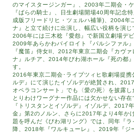
のマイスタージンガー』、2003年二期会・
『ばらの騎士』、日生劇場開場40周年記念特
成版フリードリヒ・ツェルハ補筆)、2004
ナ』と立て続けに出演し、幅広い役柄を演じ
2006年には三木稔『愛怨』で新国立劇場デ
2009年あらかわバイロイト『パルシファル
『魔笛』侍女II、2012年東京二期会『カヴ
ナ』ルチア、2014年びわ湖ホール『死の都
す。
2016年東京二期会･ライプツィヒ歌劇場提
ルデ』にて演じたイゾルデが絶賛され、201
オペラコンサート」でも〈愛の死〉を披露し
とりわけワーグナー作品には欠かせない存在で
『トリスタンとイゾルデ』イゾルデ、2017
金』第2のノルン、さらに2017年より4年
題を呼んだ《びわ湖リング》では、同年『ラ
降、2018年『ワルキューレ』、2019年『ジ