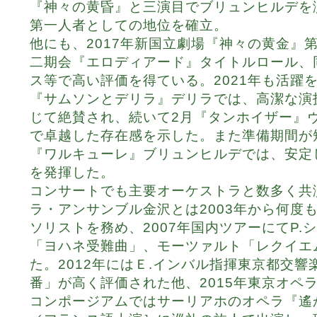
『神々の黄昏』と三演目でブリュンヒルデを
第一人者としての地位を確立。
他にも、2017年新国立劇場『神々の黄金』第
二期会『エロディアード』タイトルロール、
ス等で高い評価を得ている。2021年も活躍
『サムソンとデリラ』デリラでは、高潔な演
じて絶賛され、続いて2月『タンホイザー』
で卓越した存在感を示した。また準備期間が
『ワルキューレ』ブリュンヒルデでは、安定
を発揮した。
コンサートでも主要オーケストラと数多く共
ラ・アンサンブル金沢とは2003年から何度
ソリストを務め、2007年国内ツアーにてP.
「ヨハネ受難曲」、モーツァルト「レクイエ
た。2012年にはＥ.インバル指揮東京都交響
番」が高く評価された他、2015年東京オペ
コンポージアムではサーリアホのオペラ『遙