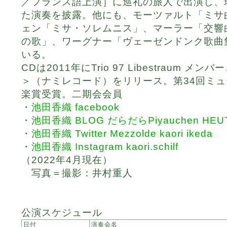
／フランス語上演］に巡礼の旅人で出演し、
た演奏を披露。他にも、モーツァルト「ミサ
ェン「ミサ・ソレムニス」、マーラー「交響
の歌」、ワーグナー「ヴェーゼンドンク歌曲
いる。
CDは2011年にTrio 97 Libestraum 
＞（ナミレコード）をリリース。第34回ミ
楽賞受賞。二期会会員
・
池田香織 facebook
・
池田香織 BLOG だらだらPiyauchen HEU
・
池田香織 Twitter Mezzolde kaori ikeda
・
池田香織 Instagram kaori.schilf
（2022年4月現在）
写真＝撮影：井村重人
公演スケジュール
日付
演奏会名