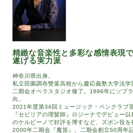
精緻な音楽性と多彩な感情表現
遂げる実力派
神奈川県出身。
私立田園調布雙葉高校から慶応義塾大学法学
二期会オペラスタジオ修了。1996年にソプ
向。
2021年度第34回ミュージック・ペンクラブ
『セビリアの理髪師』ロジーナでデビュー以
のケルビーノで好評を博すなど、ズボン役を
2000年二期会『魔笛』、二期会創立50周